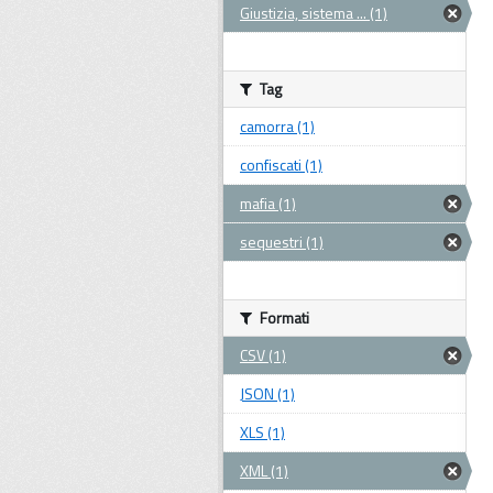
Giustizia, sistema ... (1)
Tag
camorra (1)
confiscati (1)
mafia (1)
sequestri (1)
Formati
CSV (1)
JSON (1)
XLS (1)
XML (1)