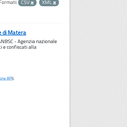
Formati:
CSV
XML
e di Matera
l'ANBSC - Agenzia nazionale
 e confiscati alla
one API
).