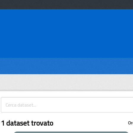
1 dataset trovato
Or