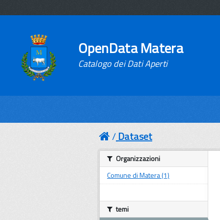
OpenData Matera
Catalogo dei Dati Aperti
Dataset
Organizzazioni
Comune di Matera (1)
temi