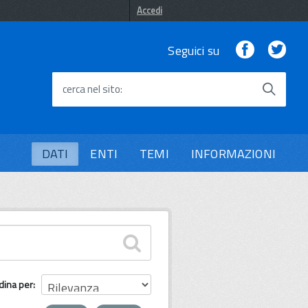
Accedi
Facebook
Twi
Seguici su
cerca nel sito
DATI
ENTI
TEMI
INFORMAZIONI
dina per