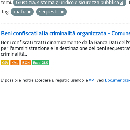
temi:
Giustizia, sistema giuridico e sicurezza pubblica
Tag:
mafia
sequestri
Beni confiscati alla criminalità organizzata - Comun
Beni confiscati tratti dinamicamente dalla Banca Dati del
per l'amministrazione e la destinazione dei beni sequestrati
criminalità...
CSV
XML
JSON
Excel XLS
E' possibile inoltre accedere al registro usando le
API
(vedi
Documentazi