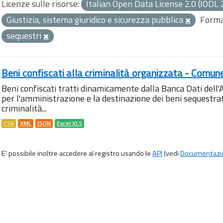
Licenze sulle risorse:
Italian Open Data License 2.0 (IODL 
Giustizia, sistema giuridico e sicurezza pubblica
Forma
sequestri
Beni confiscati alla criminalità organizzata - Comun
Beni confiscati tratti dinamicamente dalla Banca Dati del
per l'amministrazione e la destinazione dei beni sequestrati
criminalità...
CSV
XML
JSON
Excel XLS
E' possibile inoltre accedere al registro usando le
API
(vedi
Documentazi