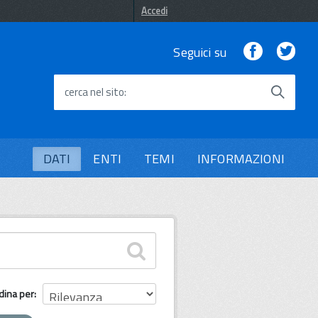
Accedi
Facebook
Twi
Seguici su
cerca nel sito
DATI
ENTI
TEMI
INFORMAZIONI
dina per