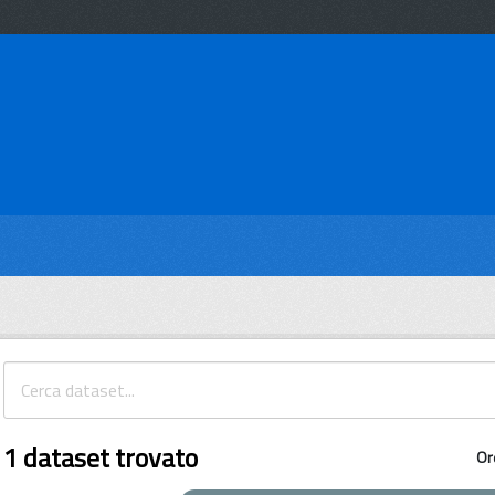
1 dataset trovato
Or