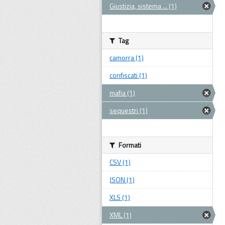
Giustizia, sistema ... (1)
Tag
camorra (1)
confiscati (1)
mafia (1)
sequestri (1)
Formati
CSV (1)
JSON (1)
XLS (1)
XML (1)