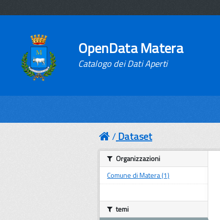
OpenData Matera
Catalogo dei Dati Aperti
Dataset
Organizzazioni
Comune di Matera (1)
temi