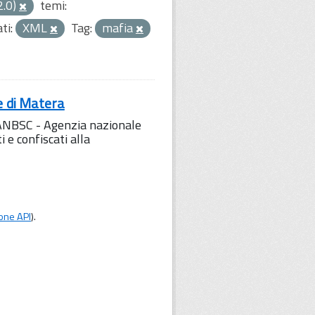
2.0)
temi:
ti:
XML
Tag:
mafia
e di Matera
l'ANBSC - Agenzia nazionale
 e confiscati alla
one API
).