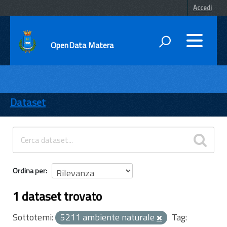
Accedi
OpenData Matera
DATI
ENTI
Dataset
TEMI
INFORMAZIONI
Ordina per
1 dataset trovato
Sottotemi:
5211 ambiente naturale
Tag: