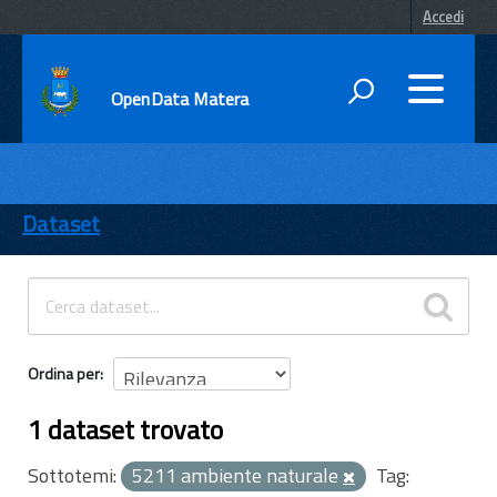
Accedi
OpenData Matera
DATI
ENTI
Dataset
TEMI
INFORMAZIONI
Ordina per
1 dataset trovato
Sottotemi:
5211 ambiente naturale
Tag: