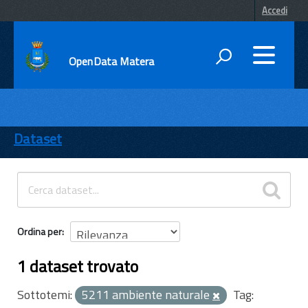
Accedi
OpenData Matera
DATI
ENTI
Dataset
TEMI
INFORMAZIONI
Ordina per
1 dataset trovato
Sottotemi:
5211 ambiente naturale
Tag: