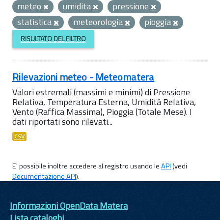
meteo
umidita
pressione
statistica
meteorologia
pioggia
RISULTATO DEL FILTRO
Rilevazioni meteo - Meteomatera
Valori estremali (massimi e minimi) di Pressione
Relativa, Temperatura Esterna, Umidità Relativa,
Vento (Raffica Massima), Pioggia (Totale Mese). I
dati riportati sono rilevati...
CSV
E' possibile inoltre accedere al registro usando le
API
(vedi
Documentazione API
).
Informazioni OpenData Matera
Lista cataloghi