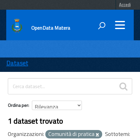
Accedi
OpenData Matera
DATI
ENTI
Dataset
TEMI
INFORMAZIONI
Ordina per
1 dataset trovato
Organizzazioni:
Comunità di pratica
Sottotemi: