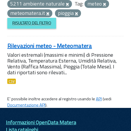
5211 ambiente naturale
Tag:
meteo
meteomatera.it
pioggia
RISULTATO DEL FILTRO
Rilevazioni meteo - Meteomatera
Valori estremali (massimi e minimi) di Pressione
Relativa, Temperatura Esterna, Umidità Relativa,
Vento (Raffica Massima), Pioggia (Totale Mese). I
dati riportati sono rilevati...
CSV
E' possibile inoltre accedere al registro usando le
API
(vedi
Documentazione API
).
Informazioni OpenData Matera
Lista cataloghi