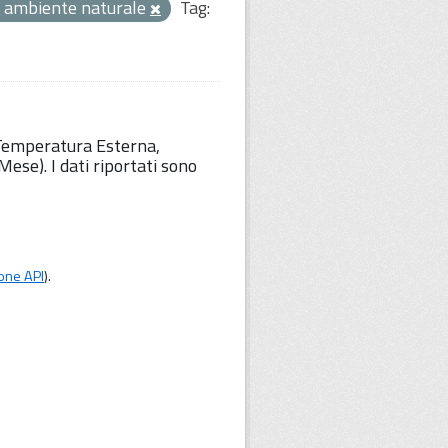
 ambiente naturale
Tag:
 Temperatura Esterna,
ese). I dati riportati sono
one API
).