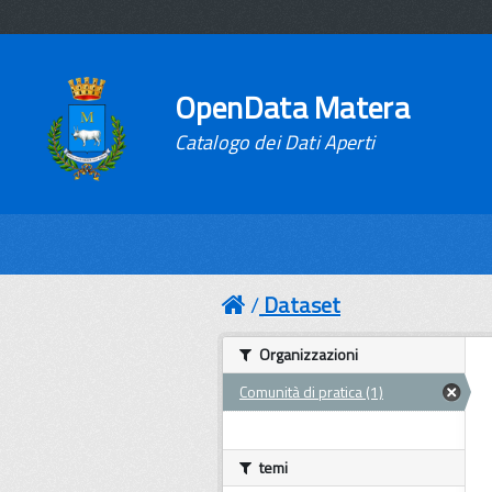
OpenData Matera
Catalogo dei Dati Aperti
Dataset
Organizzazioni
Comunità di pratica (1)
temi