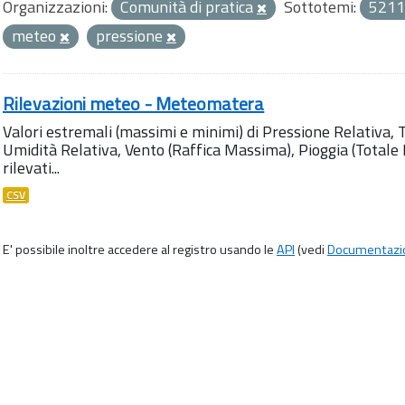
Organizzazioni:
Comunità di pratica
Sottotemi:
5211
meteo
pressione
Rilevazioni meteo - Meteomatera
Valori estremali (massimi e minimi) di Pressione Relativa,
Umidità Relativa, Vento (Raffica Massima), Pioggia (Totale M
rilevati...
CSV
E' possibile inoltre accedere al registro usando le
API
(vedi
Documentazi