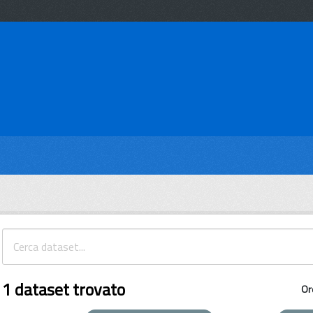
1 dataset trovato
Or