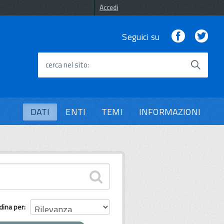
Accedi
Facebook
Twi
Seguici su
cerca nel sito
DATI
ENTI
TEMI
INFORMAZIONI
dina per