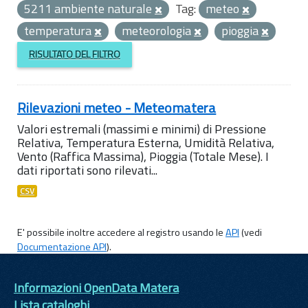
5211 ambiente naturale
Tag:
meteo
temperatura
meteorologia
pioggia
RISULTATO DEL FILTRO
Rilevazioni meteo - Meteomatera
Valori estremali (massimi e minimi) di Pressione
Relativa, Temperatura Esterna, Umidità Relativa,
Vento (Raffica Massima), Pioggia (Totale Mese). I
dati riportati sono rilevati...
CSV
E' possibile inoltre accedere al registro usando le
API
(vedi
Documentazione API
).
Informazioni OpenData Matera
Lista cataloghi