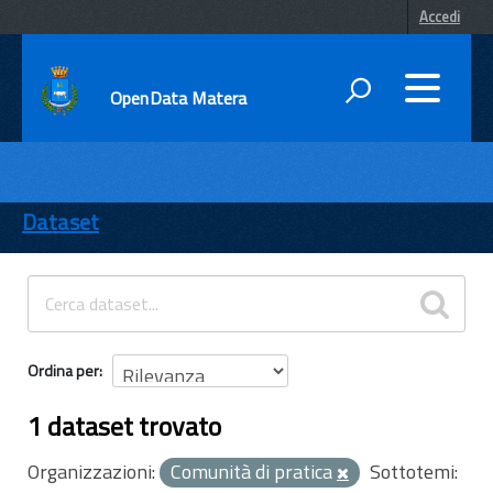
Accedi
OpenData Matera
DATI
ENTI
Dataset
TEMI
INFORMAZIONI
Ordina per
1 dataset trovato
Organizzazioni:
Comunità di pratica
Sottotemi: