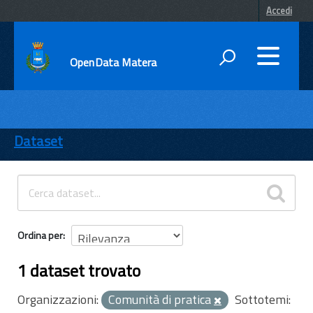
Accedi
OpenData Matera
DATI
ENTI
Dataset
TEMI
INFORMAZIONI
Ordina per
1 dataset trovato
Organizzazioni:
Comunità di pratica
Sottotemi: