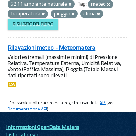
5211 ambiente naturale
Tag:
meteo
temperatura
pioggia
clima
RISULTATO DEL FILTRO
Rilevazioni meteo - Meteomatera
Valori estremali (massimi e minimi) di Pressione
Relativa, Temperatura Esterna, Umidità Relativa,
Vento (Raffica Massima), Pioggia (Totale Mese). I
dati riportati sono rilevati...
CSV
E' possibile inoltre accedere al registro usando le
API
(vedi
Documentazione API
).
Informazioni OpenData Matera
Lista cataloghi