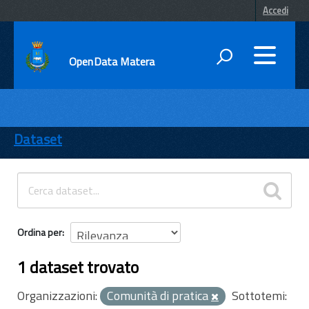
Accedi
OpenData Matera
DATI
ENTI
Dataset
TEMI
INFORMAZIONI
Ordina per
1 dataset trovato
Organizzazioni:
Comunità di pratica
Sottotemi: