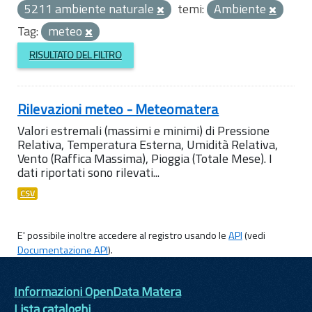
5211 ambiente naturale
temi:
Ambiente
Tag:
meteo
RISULTATO DEL FILTRO
Rilevazioni meteo - Meteomatera
Valori estremali (massimi e minimi) di Pressione
Relativa, Temperatura Esterna, Umidità Relativa,
Vento (Raffica Massima), Pioggia (Totale Mese). I
dati riportati sono rilevati...
CSV
E' possibile inoltre accedere al registro usando le
API
(vedi
Documentazione API
).
Informazioni OpenData Matera
Lista cataloghi