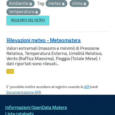
Ambiente
Tag:
meteo
clima
temperatura
RISULTATO DEL FILTRO
Rilevazioni meteo - Meteomatera
Valori estremali (massimi e minimi) di Pressione
Relativa, Temperatura Esterna, Umidità Relativa,
Vento (Raffica Massima), Pioggia (Totale Mese). I
dati riportati sono rilevati...
CSV
E' possibile inoltre accedere al registro usando le
API
(vedi
Documentazione API
).
Informazioni OpenData Matera
Lista cataloghi