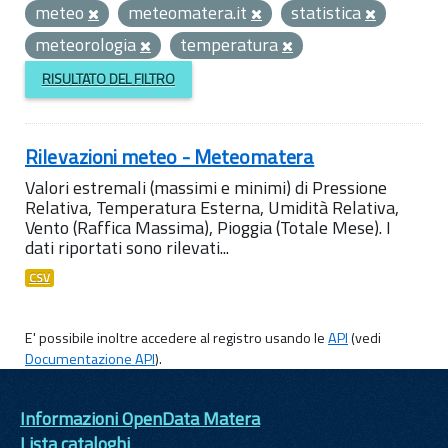
meteo
meteomatera.it
statistica
meteorologia
temperatura
RISULTATO DEL FILTRO
Rilevazioni meteo - Meteomatera
Valori estremali (massimi e minimi) di Pressione
Relativa, Temperatura Esterna, Umidità Relativa,
Vento (Raffica Massima), Pioggia (Totale Mese). I
dati riportati sono rilevati...
CSV
E' possibile inoltre accedere al registro usando le
API
(vedi
Documentazione API
).
Informazioni OpenData Matera
Lista cataloghi