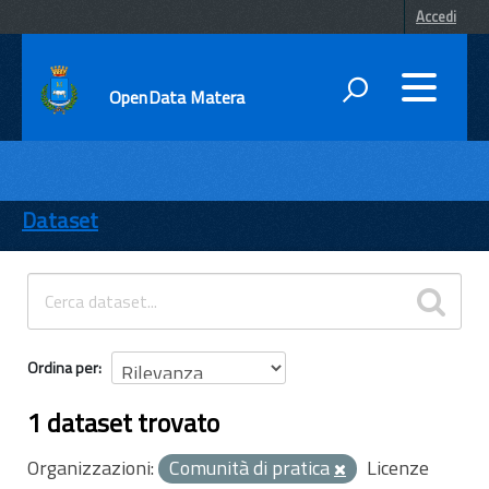
Accedi
OpenData Matera
DATI
ENTI
Dataset
TEMI
INFORMAZIONI
Ordina per
1 dataset trovato
Organizzazioni:
Comunità di pratica
Licenze