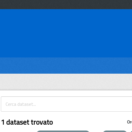
1 dataset trovato
Or