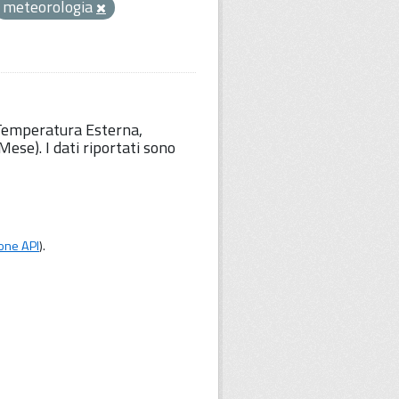
meteorologia
 Temperatura Esterna,
ese). I dati riportati sono
one API
).