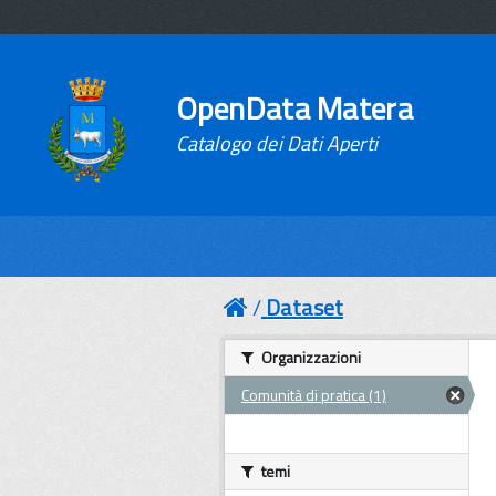
OpenData Matera
Catalogo dei Dati Aperti
Dataset
Organizzazioni
Comunità di pratica (1)
temi