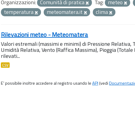
Organizzazioni:
Comunità di pratica
Tag:
meteo
temperatura
meteomatera.it
clima
Rilevazioni meteo - Meteomatera
Valori estremali (massimi e minimi) di Pressione Relativa,
Umidità Relativa, Vento (Raffica Massima), Pioggia (Totale M
rilevati...
CSV
E' possibile inoltre accedere al registro usando le
API
(vedi
Documentazi