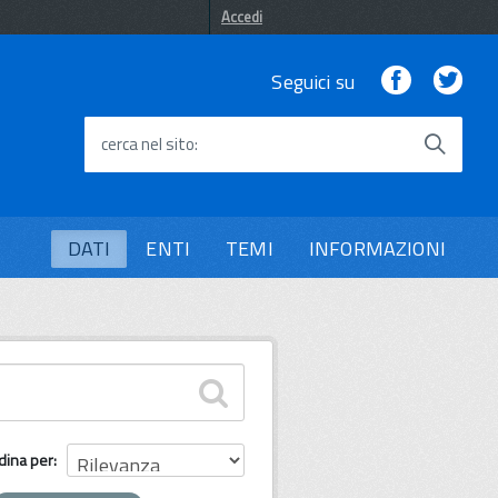
Accedi
Facebook
Twi
Seguici su
cerca nel sito
DATI
ENTI
TEMI
INFORMAZIONI
dina per