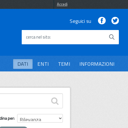
Accedi
Facebook
Twi
Seguici su
cerca nel sito
DATI
ENTI
TEMI
INFORMAZIONI
dina per