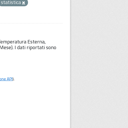
statistica
 Temperatura Esterna,
ese). I dati riportati sono
one API
).