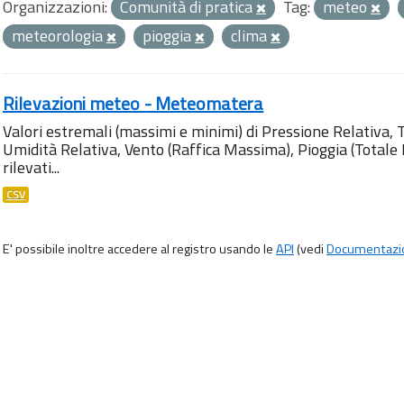
Organizzazioni:
Comunità di pratica
Tag:
meteo
meteorologia
pioggia
clima
Rilevazioni meteo - Meteomatera
Valori estremali (massimi e minimi) di Pressione Relativa,
Umidità Relativa, Vento (Raffica Massima), Pioggia (Totale M
rilevati...
CSV
E' possibile inoltre accedere al registro usando le
API
(vedi
Documentazi