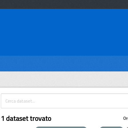
1 dataset trovato
Or