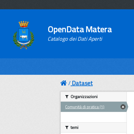
OpenData Matera
Catalogo dei Dati Aperti
Dataset
Organizzazioni
Comunità di pratica (1)
temi