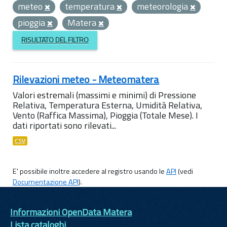
meteo
temperatura
meteorologia
pioggia
Matera
RISULTATO DEL FILTRO
Rilevazioni meteo - Meteomatera
Valori estremali (massimi e minimi) di Pressione
Relativa, Temperatura Esterna, Umidità Relativa,
Vento (Raffica Massima), Pioggia (Totale Mese). I
dati riportati sono rilevati...
CSV
E' possibile inoltre accedere al registro usando le
API
(vedi
Documentazione API
).
Informazioni OpenData Matera
Lista cataloghi