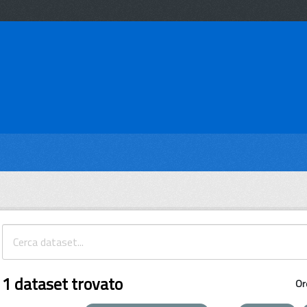
1 dataset trovato
Or