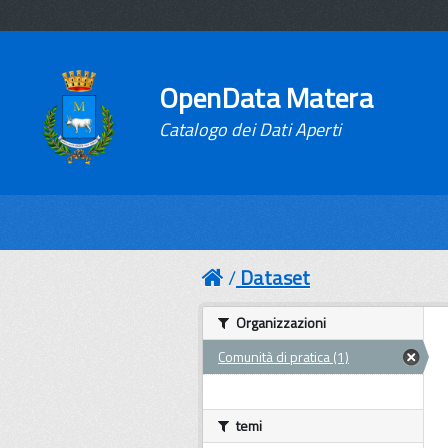
OpenData Matera
Catalogo dei Dati Aperti
Dataset
Organizzazioni
Comunità di pratica (1)
temi