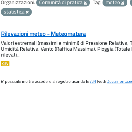
Organizzazioni:
Comunità di pratica
Tag:
meteo
statistica
Rilevazioni meteo - Meteomatera
Valori estremali (massimi e minimi) di Pressione Relativa,
Umidità Relativa, Vento (Raffica Massima), Pioggia (Totale M
rilevati...
CSV
E' possibile inoltre accedere al registro usando le
API
(vedi
Documentazi