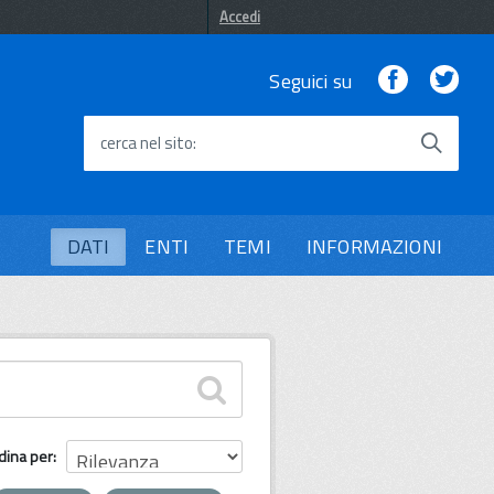
Accedi
Facebook
Twi
Seguici su
cerca nel sito
DATI
ENTI
TEMI
INFORMAZIONI
dina per