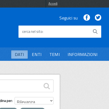
Accedi
Facebook
Twi
Seguici su
cerca nel sito
DATI
ENTI
TEMI
INFORMAZIONI
dina per