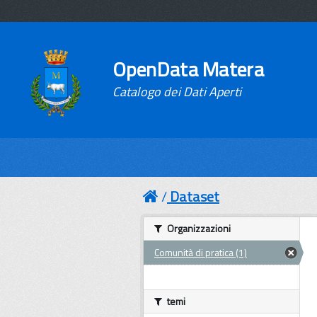
OpenData Matera
Catalogo dei Dati Aperti
Dataset
Organizzazioni
Comunità di pratica (1)
temi