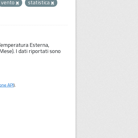
vento
statistica
 Temperatura Esterna,
ese). I dati riportati sono
one API
).