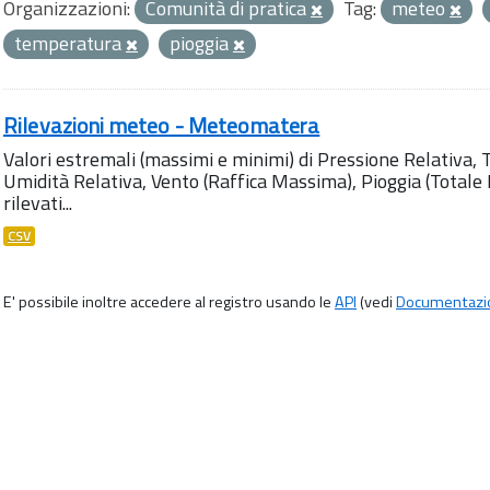
Organizzazioni:
Comunità di pratica
Tag:
meteo
temperatura
pioggia
Rilevazioni meteo - Meteomatera
Valori estremali (massimi e minimi) di Pressione Relativa,
Umidità Relativa, Vento (Raffica Massima), Pioggia (Totale M
rilevati...
CSV
E' possibile inoltre accedere al registro usando le
API
(vedi
Documentazi