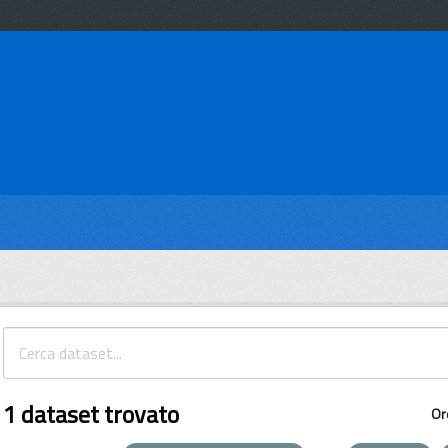
1 dataset trovato
Or