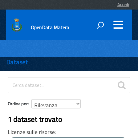
Accedi
OpenData Matera
DATI
ENTI
Dataset
TEMI
INFORMAZIONI
Ordina per
1 dataset trovato
Licenze sulle risorse: