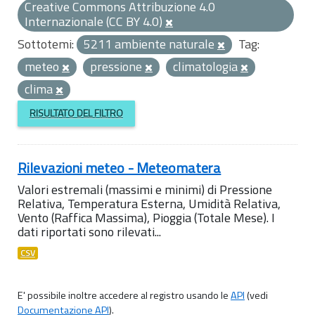
Creative Commons Attribuzione 4.0
Internazionale (CC BY 4.0)
Sottotemi:
5211 ambiente naturale
Tag:
meteo
pressione
climatologia
clima
RISULTATO DEL FILTRO
Rilevazioni meteo - Meteomatera
Valori estremali (massimi e minimi) di Pressione
Relativa, Temperatura Esterna, Umidità Relativa,
Vento (Raffica Massima), Pioggia (Totale Mese). I
dati riportati sono rilevati...
CSV
E' possibile inoltre accedere al registro usando le
API
(vedi
Documentazione API
).