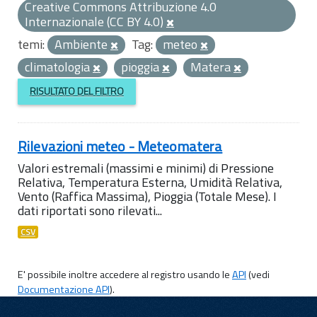
Creative Commons Attribuzione 4.0
Internazionale (CC BY 4.0)
temi:
Ambiente
Tag:
meteo
climatologia
pioggia
Matera
RISULTATO DEL FILTRO
Rilevazioni meteo - Meteomatera
Valori estremali (massimi e minimi) di Pressione
Relativa, Temperatura Esterna, Umidità Relativa,
Vento (Raffica Massima), Pioggia (Totale Mese). I
dati riportati sono rilevati...
CSV
E' possibile inoltre accedere al registro usando le
API
(vedi
Documentazione API
).