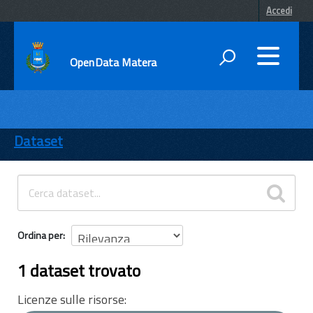
Accedi
OpenData Matera
DATI
ENTI
Dataset
TEMI
INFORMAZIONI
Ordina per
1 dataset trovato
Licenze sulle risorse: