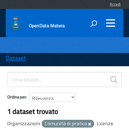
Accedi
OpenData Matera
DATI
ENTI
Dataset
TEMI
INFORMAZIONI
Ordina per
1 dataset trovato
Organizzazioni:
Comunità di pratica
Licenze