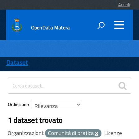
Accedi
OpenData Matera
DATI
ENTI
Dataset
TEMI
INFORMAZIONI
Ordina per
1 dataset trovato
Organizzazioni:
Comunità di pratica
Licenze