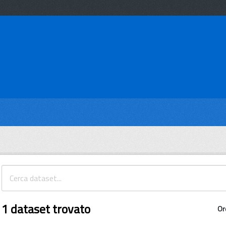
1 dataset trovato
Or