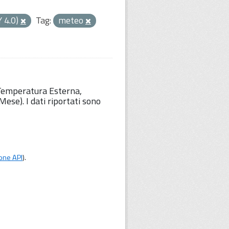
Y 4.0)
Tag:
meteo
 Temperatura Esterna,
ese). I dati riportati sono
one API
).