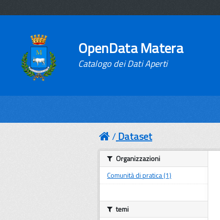
OpenData Matera
Catalogo dei Dati Aperti
Dataset
Organizzazioni
Comunità di pratica (1)
temi