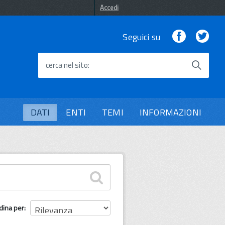
Accedi
Facebook
Twi
Seguici su
cerca nel sito
DATI
ENTI
TEMI
INFORMAZIONI
dina per