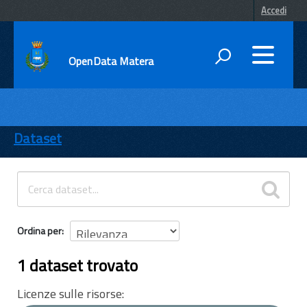
Accedi
OpenData Matera
DATI
ENTI
Dataset
TEMI
INFORMAZIONI
Ordina per
1 dataset trovato
Licenze sulle risorse: