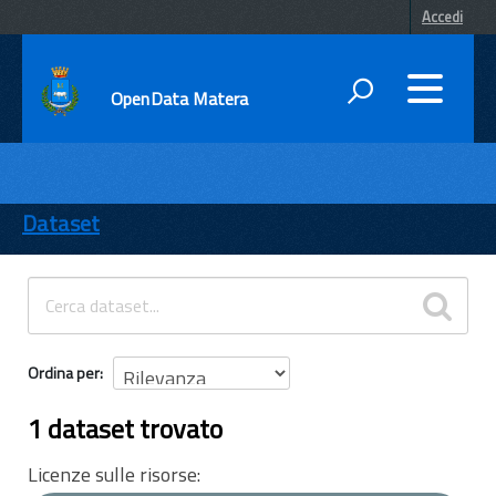
Accedi
OpenData Matera
DATI
ENTI
Dataset
TEMI
INFORMAZIONI
Ordina per
1 dataset trovato
Licenze sulle risorse: