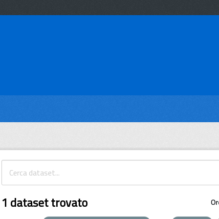
1 dataset trovato
Or