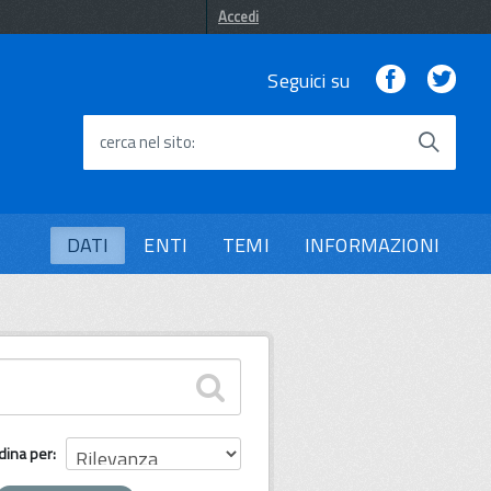
Accedi
Facebook
Twi
Seguici su
cerca nel sito
DATI
ENTI
TEMI
INFORMAZIONI
dina per