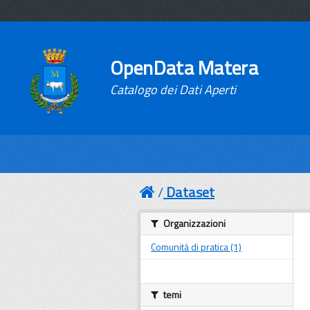
OpenData Matera
Catalogo dei Dati Aperti
Dataset
Organizzazioni
Comunità di pratica (1)
temi