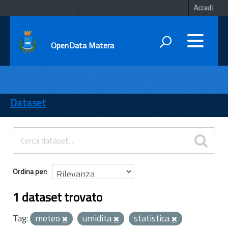
Accedi
OpenData Matera
DATI
ENTI
Dataset
TEMI
INFORMAZIONI
Ordina per
1 dataset trovato
Tag:
meteo
umidita
statistica