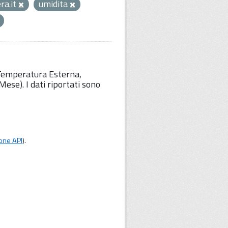
ra.it
umidita
 Temperatura Esterna,
ese). I dati riportati sono
one API
).