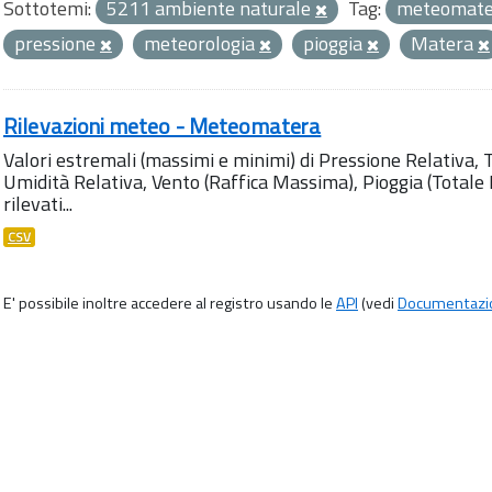
Sottotemi:
5211 ambiente naturale
Tag:
meteomate
pressione
meteorologia
pioggia
Matera
Rilevazioni meteo - Meteomatera
Valori estremali (massimi e minimi) di Pressione Relativa,
Umidità Relativa, Vento (Raffica Massima), Pioggia (Totale M
rilevati...
CSV
E' possibile inoltre accedere al registro usando le
API
(vedi
Documentazi