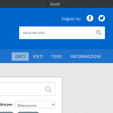
Accedi
Facebook
Twi
Seguici su
cerca nel sito
DATI
ENTI
TEMI
INFORMAZIONI
dina per