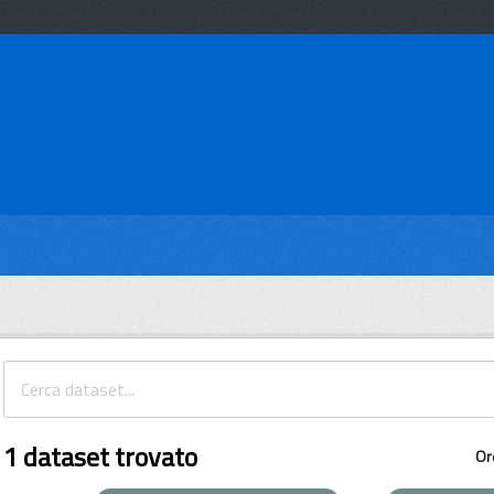
1 dataset trovato
Or