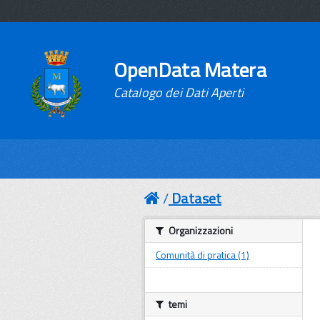
OpenData Matera
Catalogo dei Dati Aperti
Dataset
Organizzazioni
Comunità di pratica (1)
temi