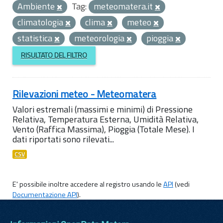
Ambiente
Tag:
meteomatera.it
climatologia
clima
meteo
statistica
meteorologia
pioggia
RISULTATO DEL FILTRO
Rilevazioni meteo - Meteomatera
Valori estremali (massimi e minimi) di Pressione
Relativa, Temperatura Esterna, Umidità Relativa,
Vento (Raffica Massima), Pioggia (Totale Mese). I
dati riportati sono rilevati...
CSV
E' possibile inoltre accedere al registro usando le
API
(vedi
Documentazione API
).