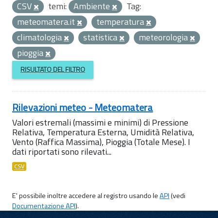
CSV
temi:
Ambiente
Tag:
meteomatera.it
temperatura
climatologia
statistica
meteorologia
pioggia
RISULTATO DEL FILTRO
Rilevazioni meteo - Meteomatera
Valori estremali (massimi e minimi) di Pressione
Relativa, Temperatura Esterna, Umidità Relativa,
Vento (Raffica Massima), Pioggia (Totale Mese). I
dati riportati sono rilevati...
CSV
E' possibile inoltre accedere al registro usando le
API
(vedi
Documentazione API
).