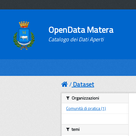
OpenData Matera
Catalogo dei Dati Aperti
Dataset
Organizzazioni
Comunità di pratica (1)
temi