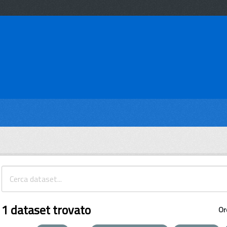
1 dataset trovato
Or