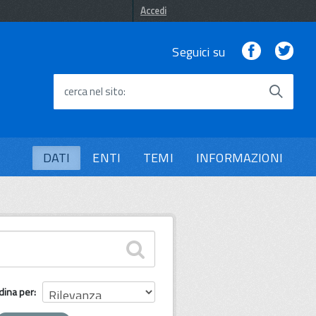
Accedi
Facebook
Twi
Seguici su
cerca nel sito
DATI
ENTI
TEMI
INFORMAZIONI
dina per