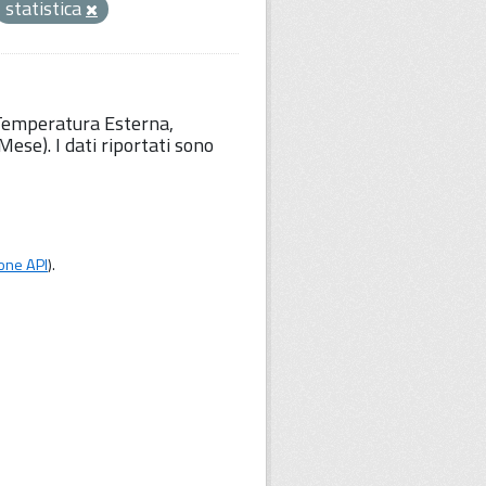
statistica
 Temperatura Esterna,
ese). I dati riportati sono
one API
).