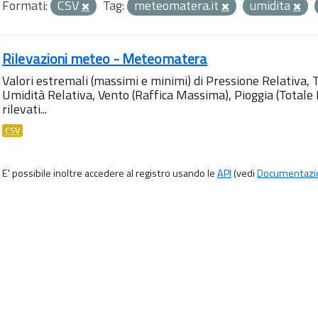
Formati:
CSV
Tag:
meteomatera.it
umidita
Rilevazioni meteo - Meteomatera
Valori estremali (massimi e minimi) di Pressione Relativa,
Umidità Relativa, Vento (Raffica Massima), Pioggia (Totale M
rilevati...
CSV
E' possibile inoltre accedere al registro usando le
API
(vedi
Documentazi