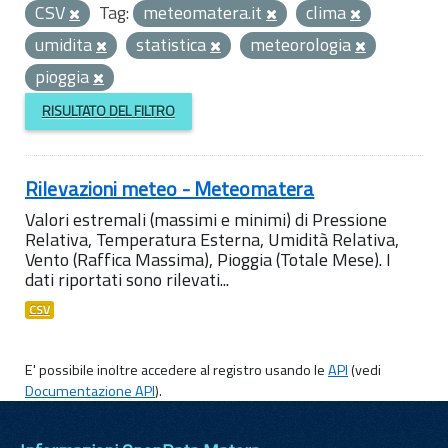
CSV
Tag:
meteomatera.it
clima
umidita
statistica
meteorologia
pioggia
RISULTATO DEL FILTRO
Rilevazioni meteo - Meteomatera
Valori estremali (massimi e minimi) di Pressione
Relativa, Temperatura Esterna, Umidità Relativa,
Vento (Raffica Massima), Pioggia (Totale Mese). I
dati riportati sono rilevati...
CSV
E' possibile inoltre accedere al registro usando le
API
(vedi
Documentazione API
).