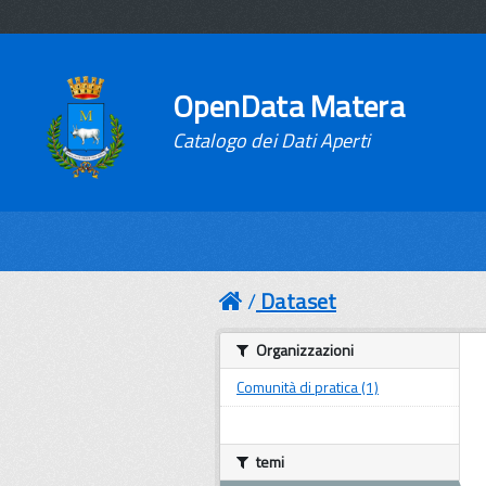
OpenData Matera
Catalogo dei Dati Aperti
Dataset
Organizzazioni
Comunità di pratica (1)
temi