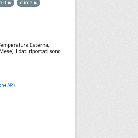
.it
clima
 Temperatura Esterna,
ese). I dati riportati sono
one API
).