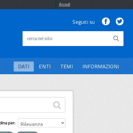
Accedi
Facebook
Twi
Seguici su
cerca nel sito
DATI
ENTI
TEMI
INFORMAZIONI
dina per