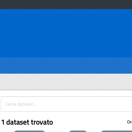
1 dataset trovato
Or