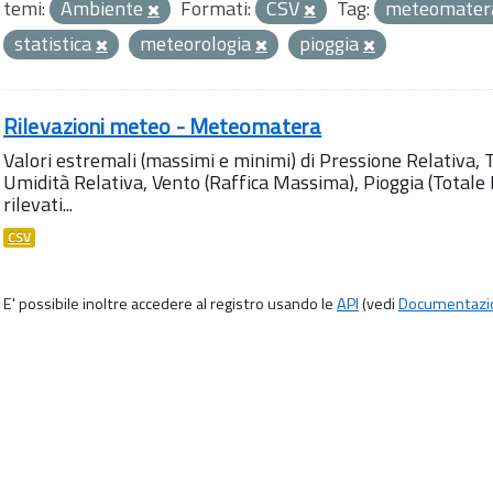
temi:
Ambiente
Formati:
CSV
Tag:
meteomatera
statistica
meteorologia
pioggia
Rilevazioni meteo - Meteomatera
Valori estremali (massimi e minimi) di Pressione Relativa,
Umidità Relativa, Vento (Raffica Massima), Pioggia (Totale M
rilevati...
CSV
E' possibile inoltre accedere al registro usando le
API
(vedi
Documentazi