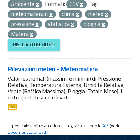
Ambiente
Formati:
CSV
Tag:
meteomatera.it
clima
meteo
pressione
statistica
pioggia
Matera
RISULTATO DEL FILTRO
Rilevazioni meteo - Meteomatera
Valori estremali (massimi e minimi) di Pressione
Relativa, Temperatura Esterna, Umidità Relativa,
Vento (Raffica Massima), Pioggia (Totale Mese). I
dati riportati sono rilevati...
CSV
E' possibile inoltre accedere al registro usando le
API
(vedi
Documentazione API
).