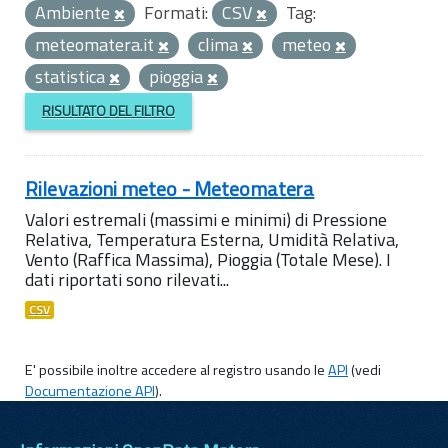
Ambiente
Formati:
CSV
Tag:
meteomatera.it
clima
meteo
statistica
pioggia
RISULTATO DEL FILTRO
Rilevazioni meteo - Meteomatera
Valori estremali (massimi e minimi) di Pressione
Relativa, Temperatura Esterna, Umidità Relativa,
Vento (Raffica Massima), Pioggia (Totale Mese). I
dati riportati sono rilevati...
CSV
E' possibile inoltre accedere al registro usando le
API
(vedi
Documentazione API
).