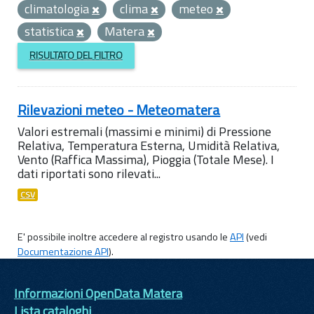
climatologia
clima
meteo
statistica
Matera
RISULTATO DEL FILTRO
Rilevazioni meteo - Meteomatera
Valori estremali (massimi e minimi) di Pressione
Relativa, Temperatura Esterna, Umidità Relativa,
Vento (Raffica Massima), Pioggia (Totale Mese). I
dati riportati sono rilevati...
CSV
E' possibile inoltre accedere al registro usando le
API
(vedi
Documentazione API
).
Informazioni OpenData Matera
Lista cataloghi