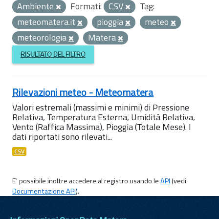
Ambiente
Formati:
CSV
Tag:
meteomatera.it
pioggia
meteo
meteorologia
Matera
RISULTATO DEL FILTRO
Rilevazioni meteo - Meteomatera
Valori estremali (massimi e minimi) di Pressione
Relativa, Temperatura Esterna, Umidità Relativa,
Vento (Raffica Massima), Pioggia (Totale Mese). I
dati riportati sono rilevati...
CSV
E' possibile inoltre accedere al registro usando le
API
(vedi
Documentazione API
).