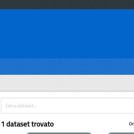
1 dataset trovato
Or