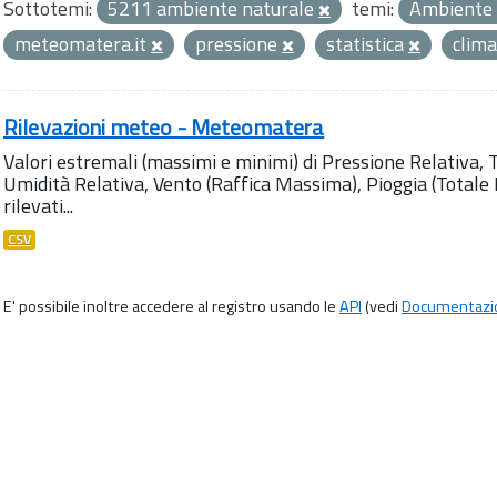
Sottotemi:
5211 ambiente naturale
temi:
Ambiente
meteomatera.it
pressione
statistica
clima
Rilevazioni meteo - Meteomatera
Valori estremali (massimi e minimi) di Pressione Relativa,
Umidità Relativa, Vento (Raffica Massima), Pioggia (Totale M
rilevati...
CSV
E' possibile inoltre accedere al registro usando le
API
(vedi
Documentazi