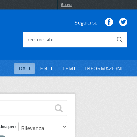
Accedi
Facebook
Twi
Seguici su
cerca nel sito
DATI
ENTI
TEMI
INFORMAZIONI
dina per