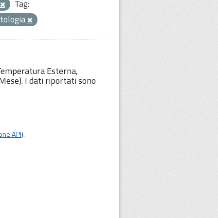
Tag:
tologia
 Temperatura Esterna,
ese). I dati riportati sono
one API
).