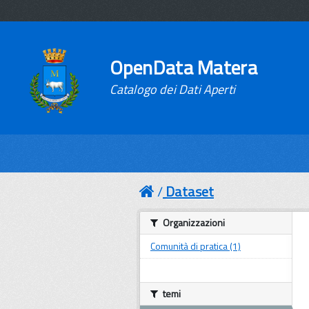
OpenData Matera
Catalogo dei Dati Aperti
Dataset
Organizzazioni
Comunità di pratica (1)
temi