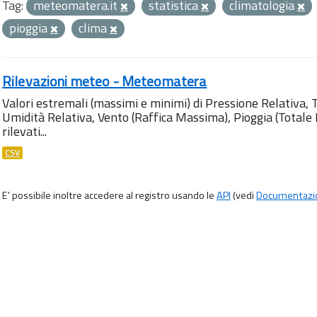
Tag:
meteomatera.it
statistica
climatologia
pioggia
clima
Rilevazioni meteo - Meteomatera
Valori estremali (massimi e minimi) di Pressione Relativa,
Umidità Relativa, Vento (Raffica Massima), Pioggia (Totale M
rilevati...
CSV
E' possibile inoltre accedere al registro usando le
API
(vedi
Documentazi