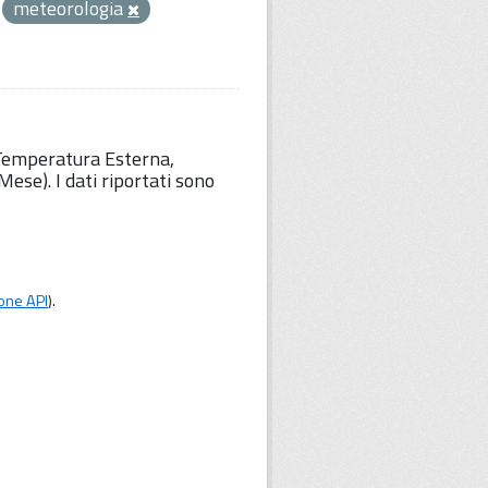
meteorologia
 Temperatura Esterna,
ese). I dati riportati sono
one API
).