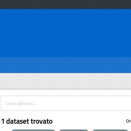
1 dataset trovato
Or