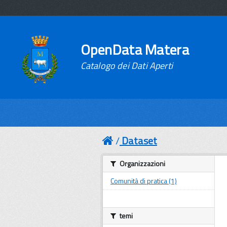
OpenData Matera
Catalogo dei Dati Aperti
Dataset
Organizzazioni
Comunità di pratica (1)
temi