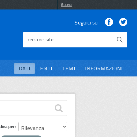
Accedi
Facebook
Twi
Seguici su
cerca nel sito
DATI
ENTI
TEMI
INFORMAZIONI
dina per