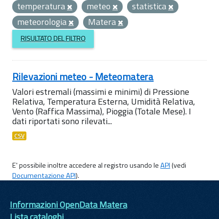
temperatura
meteo
statistica
meteorologia
Matera
RISULTATO DEL FILTRO
Rilevazioni meteo - Meteomatera
Valori estremali (massimi e minimi) di Pressione
Relativa, Temperatura Esterna, Umidità Relativa,
Vento (Raffica Massima), Pioggia (Totale Mese). I
dati riportati sono rilevati...
CSV
E' possibile inoltre accedere al registro usando le
API
(vedi
Documentazione API
).
Informazioni OpenData Matera
Lista cataloghi