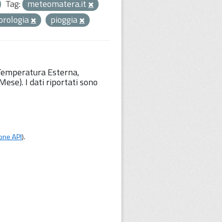
Tag:
meteomatera.it
orologia
pioggia
 Temperatura Esterna,
ese). I dati riportati sono
one API
).