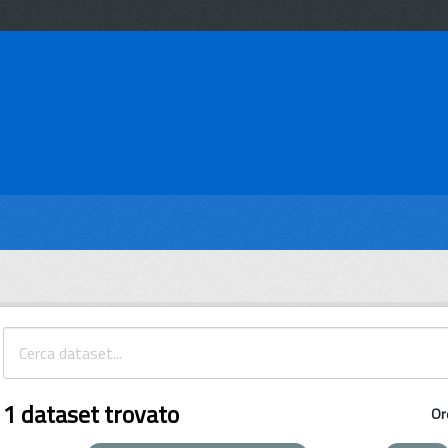
1 dataset trovato
Or