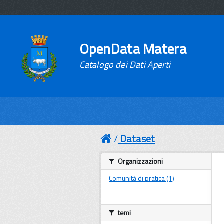
OpenData Matera
Catalogo dei Dati Aperti
Dataset
Organizzazioni
Comunità di pratica (1)
temi