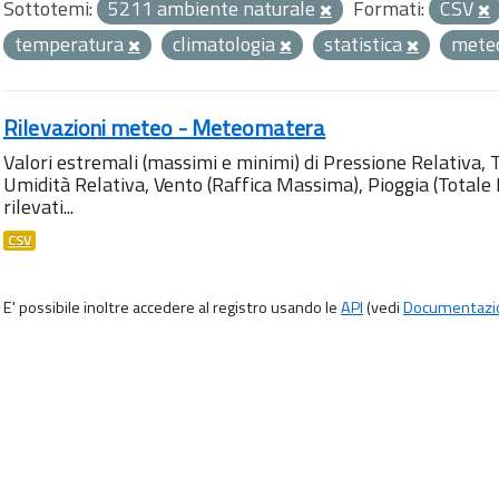
Sottotemi:
5211 ambiente naturale
Formati:
CSV
temperatura
climatologia
statistica
mete
Rilevazioni meteo - Meteomatera
Valori estremali (massimi e minimi) di Pressione Relativa,
Umidità Relativa, Vento (Raffica Massima), Pioggia (Totale M
rilevati...
CSV
E' possibile inoltre accedere al registro usando le
API
(vedi
Documentazi