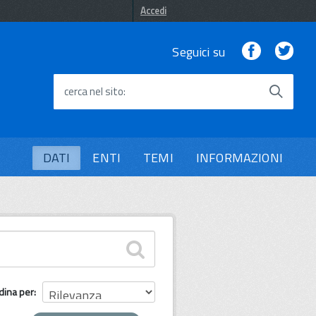
Accedi
Facebook
Twi
Seguici su
cerca nel sito
DATI
ENTI
TEMI
INFORMAZIONI
dina per