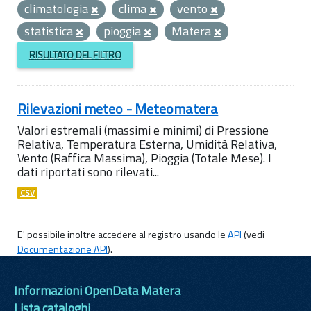
climatologia
clima
vento
statistica
pioggia
Matera
RISULTATO DEL FILTRO
Rilevazioni meteo - Meteomatera
Valori estremali (massimi e minimi) di Pressione
Relativa, Temperatura Esterna, Umidità Relativa,
Vento (Raffica Massima), Pioggia (Totale Mese). I
dati riportati sono rilevati...
CSV
E' possibile inoltre accedere al registro usando le
API
(vedi
Documentazione API
).
Informazioni OpenData Matera
Lista cataloghi