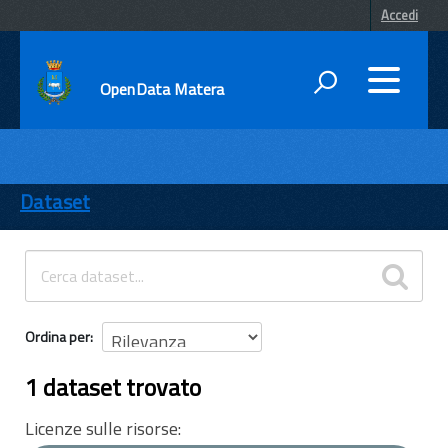
Accedi
OpenData Matera
DATI
ENTI
Dataset
TEMI
INFORMAZIONI
Ordina per
1 dataset trovato
Licenze sulle risorse: