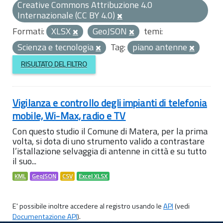
Creative Commons Attribuzione 4.0
Internazionale (CC BY 4.0)
Formati:
XLSX
GeoJSON
temi:
Scienza e tecnologia
Tag:
piano antenne
RISULTATO DEL FILTRO
Vigilanza e controllo degli impianti di telefonia
mobile, Wi-Max, radio e TV
Con questo studio il Comune di Matera, per la prima
volta, si dota di uno strumento valido a contrastare
l’istallazione selvaggia di antenne in città e su tutto
il suo...
KML
GeoJSON
CSV
Excel XLSX
E' possibile inoltre accedere al registro usando le
API
(vedi
Documentazione API
).