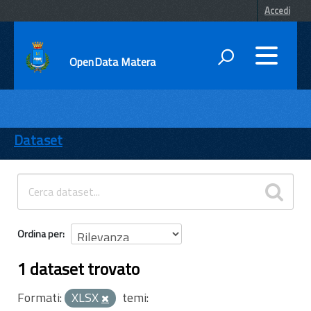
Accedi
OpenData Matera
DATI
ENTI
Dataset
TEMI
INFORMAZIONI
Ordina per
1 dataset trovato
Formati:
XLSX
temi: