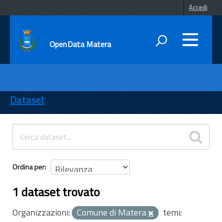
Accedi
OpenData Matera
DATI
ENTI
Dataset
TEMI
INFORMAZIONI
Ordina per
1 dataset trovato
Organizzazioni:
Comune di Matera
temi: