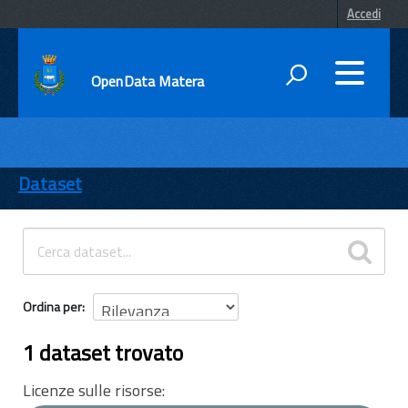
Accedi
OpenData Matera
DATI
ENTI
Dataset
TEMI
INFORMAZIONI
Ordina per
1 dataset trovato
Licenze sulle risorse: