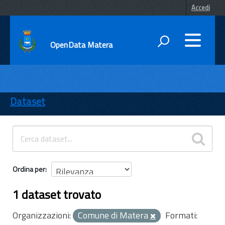
Accedi
OpenData Matera
DATI
ENTI
Dataset
TEMI
INFORMAZIONI
Ordina per
1 dataset trovato
Organizzazioni:
Comune di Matera
Formati: