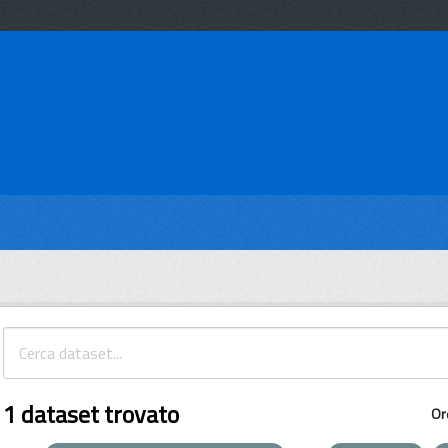
1 dataset trovato
Or