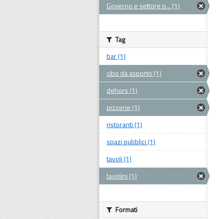
Governo e settore p... (1)
Tag
bar (1)
cibo da asporto (1)
dehors (1)
pizzerie (1)
ristoranti (1)
spazi pubblici (1)
tavoli (1)
tavolini (1)
Formati