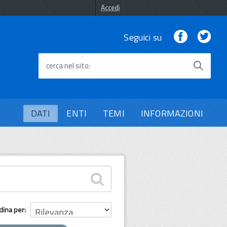
Accedi
Facebook
Twi
Seguici su
cerca nel sito
DATI
ENTI
TEMI
INFORMAZIONI
dina per