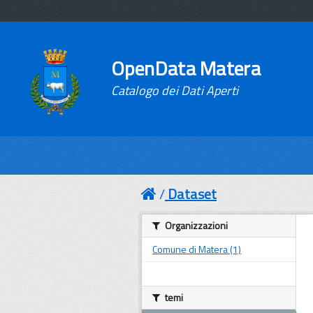
OpenData Matera
Catalogo dei Dati Aperti
Dataset
Organizzazioni
Comune di Matera (1)
temi