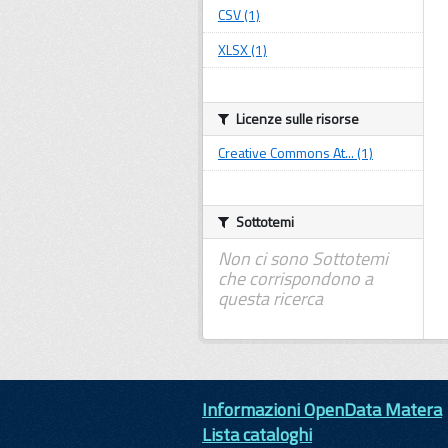
CSV (1)
XLSX (1)
Licenze sulle risorse
Creative Commons At... (1)
Sottotemi
Non ci sono Sottotemi
che corrispondono a
questa ricerca
Informazioni OpenData Matera
Lista cataloghi