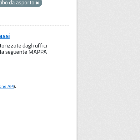
cibo da asporto
assi
orizzate dagli uffici
to la seguente MAPPA
one API
).