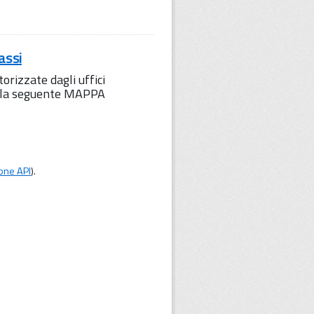
assi
orizzate dagli uffici
to la seguente MAPPA
one API
).