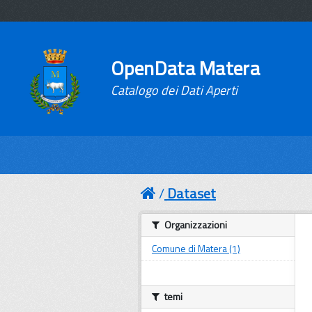
OpenData Matera
Catalogo dei Dati Aperti
Dataset
Organizzazioni
Comune di Matera (1)
temi