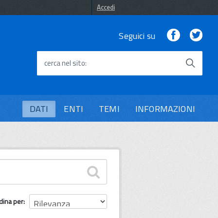
Accedi
Facebook
Twi
Seguici su
cerca nel sito
DATI
ENTI
TEMI
INFORMAZIONI
dina per