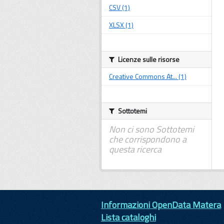
CSV (1)
XLSX (1)
Licenze sulle risorse
Creative Commons At... (1)
Sottotemi
Non ci sono Sottotemi
che corrispondono a
questa ricerca
Informazioni OpenData Matera
Lista cataloghi