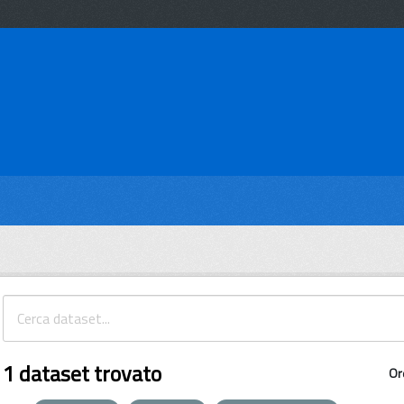
1 dataset trovato
Or