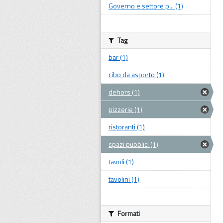
Governo e settore p... (1)
Tag
bar (1)
cibo da asporto (1)
dehors (1)
pizzerie (1)
ristoranti (1)
spazi pubblici (1)
tavoli (1)
tavolini (1)
Formati