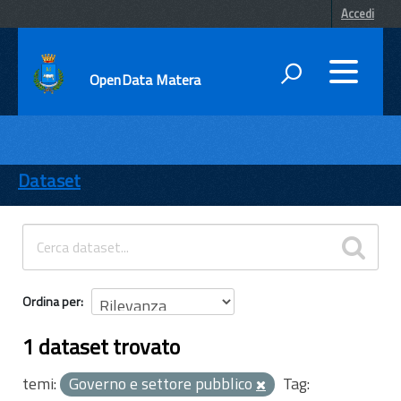
Accedi
OpenData Matera
DATI
ENTI
Dataset
TEMI
INFORMAZIONI
Ordina per
1 dataset trovato
temi:
Governo e settore pubblico
Tag: