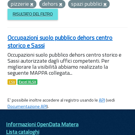
pizzerie
dehors
spazi pubblici
RISULTATO DEL FILTRO
Occupazioni suolo pubblico dehors centro
storico e Sassi
Occupazioni suolo pubblico dehors centro storico e
Sassi autorizzate dagli uffici competenti. Per
migliorare la visibilità abbiamo realizzato la
seguente MAPPA collegata...
CSV
Excel XLSX
E' possibile inoltre accedere al registro usando le
API
(vedi
Documentazione API
).
Informazioni OpenData Matera
Lista cataloghi